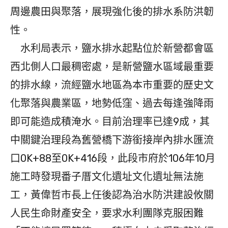
周邊農田與聚落，展現強化後的排水系防洪韌
性。
水利局表示，鹽水排水起點位於新營都會區
西北側人口最稠密處，是新營鹽水區域最重要
的排水線，流經鹽水地區為本市重要的歷史文
化聚落與農業區，地勢低窪、過去每逢強降雨
即可能造成積淹水。目前治理率已達9成，其
中關鍵治理段為舊營橋下游銜接岸內排水匯流
口0K+88至0K+416段，此段市府於106年10月
施工時發現番子厝文化遺址文化遺址無法施
工，黃偉哲市長上任後認為治水防洪建設攸關
人民生命財產安全，要求水利團隊克服困難