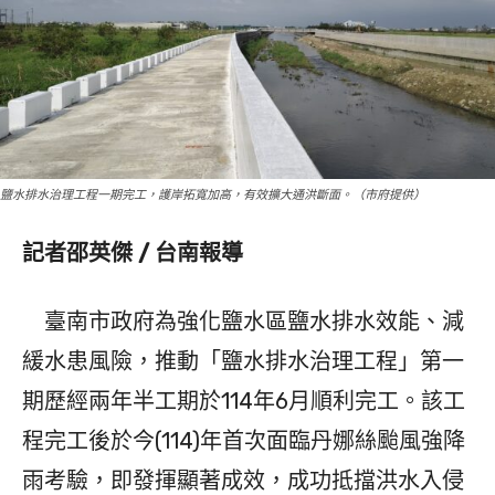
鹽水排水治理工程一期完工，護岸拓寬加高，有效擴大通洪斷面。（市府提供）
記者邵英傑 / 台南報導
臺南市政府為強化鹽水區鹽水排水效能、減
緩水患風險，推動「鹽水排水治理工程」第一
期歷經兩年半工期於114年6月順利完工。該工
程完工後於今(114)年首次面臨丹娜絲颱風強降
雨考驗，即發揮顯著成效，成功抵擋洪水入侵