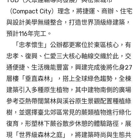
TOD（大眾運輸導向發展）與密集城市
（Compact City）理念，將捷運、商辦、住宅
與設計美學無縫整合，打造世界頂級綠建築，
預計116年完工。
「忠孝懷生」公辦都更案位於東區核心，有
忠孝、復興、仁愛三大核心軸線交織於此，交
通便捷、生活機能豐富，興建完成後將化身27
層樓「垂直森林」，搭上全球綠色趨勢，全棟
建築引入多種原生植物，其中建物南側的廣場
參考亞熱帶闊葉林與溪谷原生景觀配置種植綠
樹，並選擇臺北郊區常見的蕨類植物進行綠化
復育，形塑林下蕨谷散步休憩的體驗路徑，展
現「世界級森林之庭」，將建築時尚與生態共