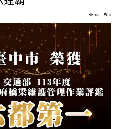
六連霸
161
0