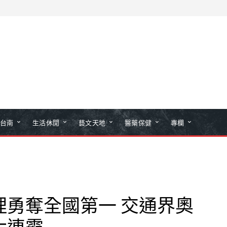
台南
生活休閒
藝文天地
醫藥保健
專欄
理勇奪全國第一 交通界奧