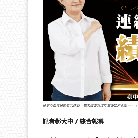
台中市榮獲金路獎六連霸，橋梁維護管理作業評鑑六都第一。（
記者鄭大中 / 綜合報導