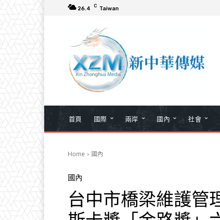
C
26.4
Taiwan
首頁
國際
兩岸
國內
社會
Home
國內
國內
台中市橋梁維護管