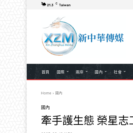
C
21.3
Taiwan
首頁
國際
兩岸
國內
社會
Home
國內
國內
牽手護生態 榮星