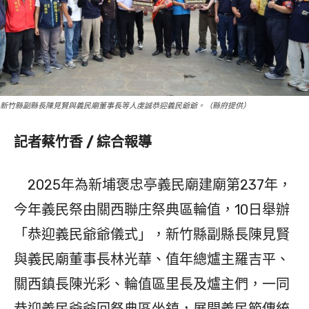
新竹縣副縣長陳見賢與義民廟董事長等人虔誠恭迎義民爺爺。（縣府提供）
記者蔡竹香 / 綜合報導
2025年為新埔褒忠亭義民廟建廟第237年，
今年義民祭由關西聯庄祭典區輪值，10日舉辦
「恭迎義民爺爺儀式」，新竹縣副縣長陳見賢
與義民廟董事長林光華、值年總爐主羅吉平、
關西鎮長陳光彩、輪值區里長及爐主們，一同
恭迎義民爺爺回祭典區坐鎮，展開義民節傳統