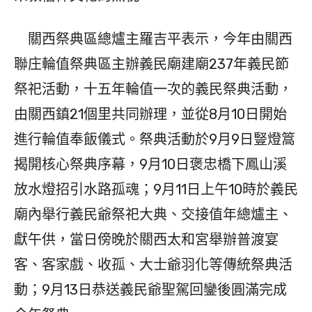
關西祭典區總爐主羅吉平表示，今年由關西
聯庄輪值祭典區主辦義民廟建廟237年義民節
祭祀活動，十五年輪值一次的義民祭典活動，
由關西鎮21個里共同辦理，並從8月10日開始
進行輪值奉飯儀式。祭典活動於9月9日豎燈篙
揭開核心祭典序幕，9月10日褒忠橋下鳳山溪
放水燈招引水路孤魂；9月11日上午10時於義民
廟內舉行義民爺祭祀大典、交接值年總爐主、
獻午供，當日傍晚於關西太和宮舉辦普渡宴
客、客家戲、收孤、大士爺羽化等傳統祭典活
動；9月13日恭送義民爺聖駕回鑾後圓滿完成