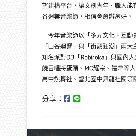
望建構平台，讓文創青年、職人能
谷迴響音樂節，相信會愈辦愈好。
今年音樂節以「多元文化、互動藝
「山谷迴響」與「街頭狂潮」兩大
知名派對DJ「Robiroka」與
饒舌唱將蛋頭、MC耀宗、禮韋等
高中熱舞社、營北國中舞龍社團等
分享：