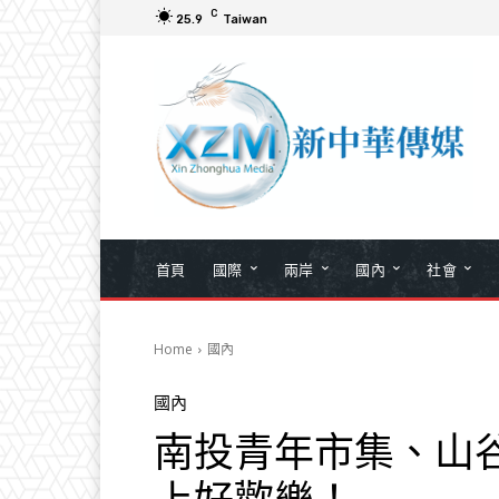
C
25.9
Taiwan
首頁
國際
兩岸
國內
社會
Home
國內
國內
南投青年市集、山