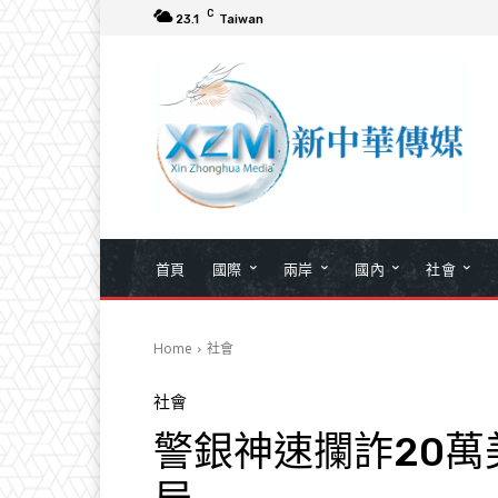
C
23.1
Taiwan
首頁
國際
兩岸
國內
社會
Home
社會
社會
警銀神速攔詐20萬