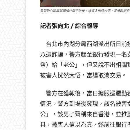
員警耐心勸導與講解詐騙手法後，被害人恍然大悟，當場取消交
記者張向北 / 綜合報導
台北市內湖分局西湖派出所日前接
眾遭詐騙，警方趕至銀行發現一名女
幣）給「老公」，但又說不出相關
被害人恍然大悟，當場取消交易。
警方在獲報後，當日擔服巡邏勤務
情況。警方到場後發現，該名被害
公」，該男子聲稱來自香港，並推
具，被害人信以為真，遂前往銀行準