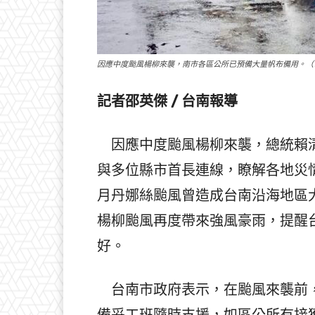
因應中度颱風楊柳來襲，南市各區公所已預備大量帆布備用。（
記者邵英傑 / 台南報導
因應中度颱風楊柳來襲，總統賴清
與多位縣市首長連線，瞭解各地災
月丹娜絲颱風曾造成台南沿海地區
楊柳颱風再度帶來強風豪雨，提醒
好。
台南市政府表示，在颱風來襲前，
備妥工班隨時支援，如區公所有接