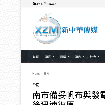
C
23.5
Taiwan
首頁
國際
兩岸
國內
社會
Home
台南
台南
南市備妥帆布與發