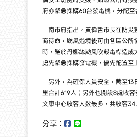
府亦緊急採購60台發電機，分配
南市府指出，黃偉哲市長在防災整
商待命，颱風過境後可由各區公所
時，鑑於丹娜絲颱風吹毀電桿造成
處先緊急採購發電機，優先配置至
另外，為確保人員安全，截至13日
里合計619人；另外也開設8處收
文康中心收容人數最多，共收容34
分享：