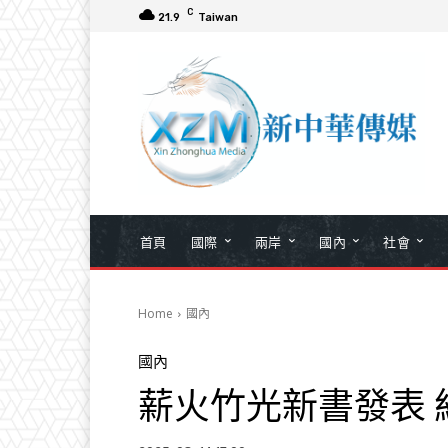
C
21.9
Taiwan
首頁
國際
兩岸
國內
社會
Home
國內
國內
薪火竹光新書發表