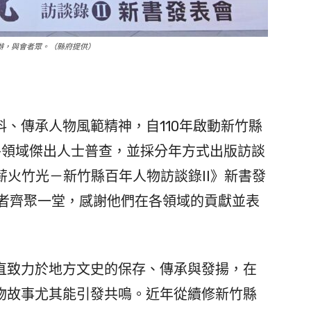
舉辦，與會者眾。（縣府提供）
、傳承人物風範精神，自110年啟動新竹縣
各領域傑出人士普查，並採分年方式出版訪談
薪火竹光－新竹縣百年人物訪談錄II》新書發
訪者齊聚一堂，感謝他們在各領域的貢獻並表
致力於地方文史的保存、傳承與發揚，在
物故事尤其能引發共鳴。近年從續修新竹縣