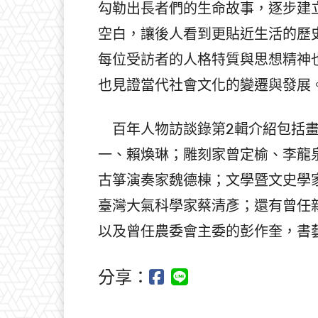
勾勒出長者們的生命故事，逐步建
空白，讓後人看到更貼近生活的歷
每位受訪者的人格特質與思想精神
也見證當代社會文化的變遷與發展
百年人物訪談錄第2輯介紹包括畫
一、賴煥琳；雕刻家曾定榆、李龍
古箏演奏家魏德棟；文學暨文史學
臺灣大氣科學家蔡清彥；還有曾任
以及曾任農委會主委的彭作奎，書
分享：