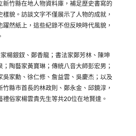
立新竹縣在地人物資料庫，補足歷史書寫的
史樣貌。訪談文字不僅展示了人物的成就，
也躍然紙上，這些紀錄不但反映時代風貌，
。
家楊銀釵、鄭香龍；書法家鄭芳林、陳坤
泉；陶藝家黃寶琳；傳統八音大師彭宏男；
家吳家勳、徐仁修、詹益雲、吳慶杰；以及
新竹縣市首長的林政則、鄭永金、邱鏡淳，
藝禮俗家楊雲貴先生等共20位在地賢達。