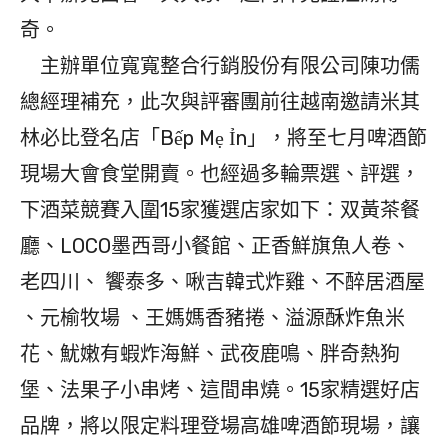
奇。
主辦單位寬寬整合行銷股份有限公司陳功儒
總經理補充，此次與評審團前往越南邀請米其
林必比登名店「Bếp Mẹ Ỉn」，將至七月啤酒節
現場大會食堂開賣。也經過多輪票選、評選，
下酒菜競賽入圍15家獲選店家如下：双黃茶餐
廳、LOCO墨西哥小餐館、正香鮮旗魚人卷、
老四川、 饗泰多、啾吉韓式炸雞、不醉居酒屋
、元榆牧場 、王媽媽香豬捲、溢源酥炸魚米
花、魷嫩有蝦炸海鮮、武夜鹿鳴、胖奇熱狗
堡、法果子小串烤、這間串燒。15家精選好店
品牌，將以限定料理登場高雄啤酒節現場，讓