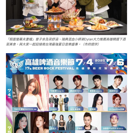
「假面螢幕夫妻檔」曾子余及梁舒涵、瑞典混血小師弟Dylan大力推薦高雄精選下酒
菜美食，與大家一起迎接南台灣最強夏日音樂盛事。（市府提供）