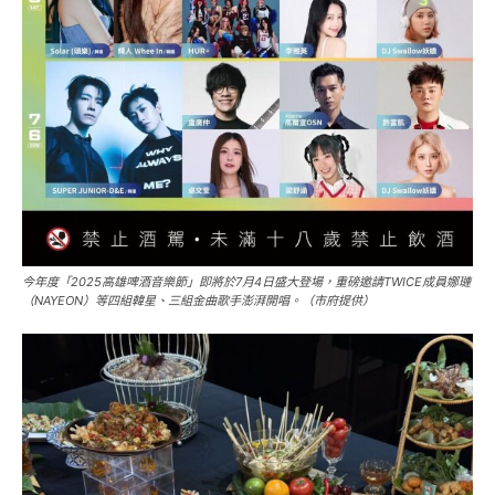
今年度「2025高雄啤酒音樂節」即將於7月4日盛大登場，重磅邀請TWICE成員娜璉
（NAYEON）等四組韓星、三組金曲歌手澎湃開唱。（市府提供）