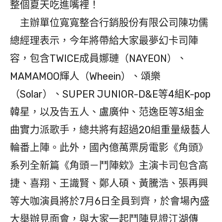
整個夏天吃進嘴裡！
主辦單位寬寬整合行銷股份有限公司陳功儒
總經理表示，今年將帶給大家最夢幻卡司陣
容，包含TWICE成員娜璉（NAYEON）、
MAMAMOO輝人（Wheein）、頌樂
（Solar）、SUPER JUNIOR-D&E等4組K-pop
韓星，以及告五人、盧廣仲、范逸臣等3組金
曲實力派歌手，總共將有超過20組重量級藝人
輪番上陣。此外，國內億萬票房電影《角頭》
系列全新篇《角頭－鬥陣欸》主演卡司包含高
捷、喜翔、王識賢、鄭人碩、黃騰浩、張再興
等大咖演員將於7月6日全員到齊，於會場內盛
大舉辦見面會，與大家一起鬥陣見證江湖傳