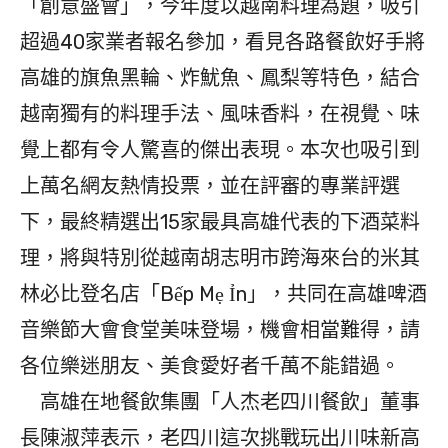
「創意盛會」，今年度以越南料理為題，吸引
超過40家業者報名參加，看見各路餐飲好手將
高雄的旗魚黑輪、炸魷魚、鳳梨等特色，結合
越南獨有的料理手法、風味香料，在視覺、味
覺上都有令人驚喜的傑出表現。本次也吸引到
上萬名網友熱情投票，並在評審的專業評選
下，最終精選出15家最具高雄代表的下酒菜料
理，將與特別從越南胡志明市跨海來台的米其
林必比登名店「Bếp Mẹ Ỉn」，共同在高雄啤酒
音樂節大會食堂美味登場，機會相當難得，請
各位樂迷朋友、美食愛好者千萬不能錯過。
高雄在地餐飲集團「人杰老四川餐飲」董事
長陳淑萍表示，老四川這次挑戰玩出川味新高