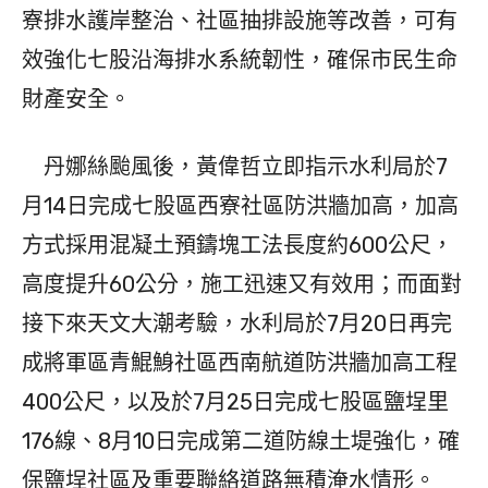
寮排水護岸整治、社區抽排設施等改善，可有
效強化七股沿海排水系統韌性，確保市民生命
財產安全。
丹娜絲颱風後，黃偉哲立即指示水利局於7
月14日完成七股區西寮社區防洪牆加高，加高
方式採用混凝土預鑄塊工法長度約600公尺，
高度提升60公分，施工迅速又有效用；而面對
接下來天文大潮考驗，水利局於7月20日再完
成將軍區青鯤鯓社區西南航道防洪牆加高工程
400公尺，以及於7月25日完成七股區鹽埕里
176線、8月10日完成第二道防線土堤強化，確
保鹽埕社區及重要聯絡道路無積淹水情形。