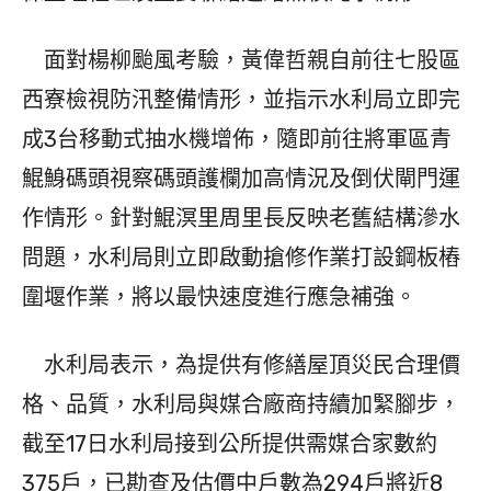
面對楊柳颱風考驗，黃偉哲親自前往七股區
西寮檢視防汛整備情形，並指示水利局立即完
成3台移動式抽水機增佈，隨即前往將軍區青
鯤鯓碼頭視察碼頭護欄加高情況及倒伏閘門運
作情形。針對鯤溟里周里長反映老舊結構滲水
問題，水利局則立即啟動搶修作業打設鋼板樁
圍堰作業，將以最快速度進行應急補強。
水利局表示，為提供有修繕屋頂災民合理價
格、品質，水利局與媒合廠商持續加緊腳步，
截至17日水利局接到公所提供需媒合家數約
375戶，已勘查及估價中戶數為294戶將近8