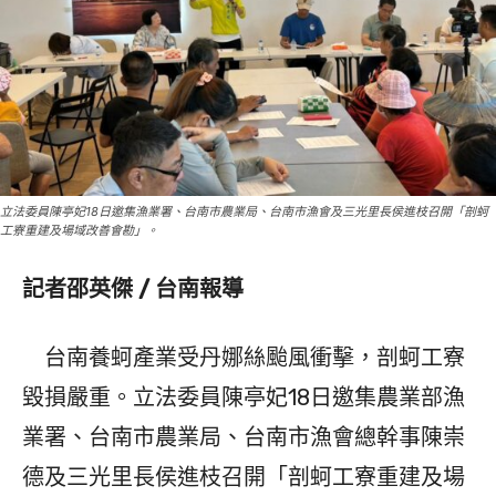
立法委員陳亭妃18日邀集漁業署、台南市農業局、台南市漁會及三光里長侯進枝召開「剖蚵
工寮重建及場域改善會勘」。
記者邵英傑 / 台南報導
台南養蚵產業受丹娜絲颱風衝擊，剖蚵工寮
毀損嚴重。立法委員陳亭妃18日邀集農業部漁
業署、台南市農業局、台南市漁會總幹事陳崇
德及三光里長侯進枝召開「剖蚵工寮重建及場