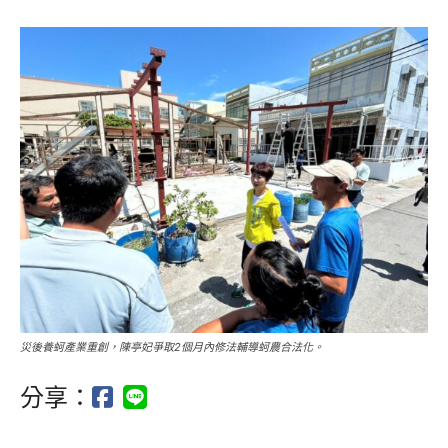
災後養蚵產業重創，陳亭妃爭取2個月內修法輔導蚵農合法化。
分享：