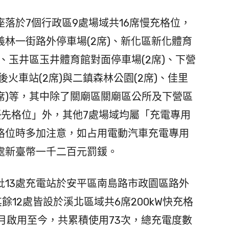
落於7個行政區9處場域共16席慢充格位，
義林一街路外停車場(2席)、新化區新化體育
席)、玉井區玉井體育館對面停車場(2席)、下營
後火車站(2席)與二鎮森林公園(2席)、佳里
1席)等，其中除了關廟區關廟區公所及下營區
優先格位」外，其他7處場域均屬「充電專用
格位時多加注意，如占用電動汽車充電專用
處新臺幣一千二百元罰鍰。
13處充電站於安平區南島路市政園區路外
餘12處皆設於溪北區域共6席200kW快充格
年5月啟用至今，共累積使用73次，總充電度數