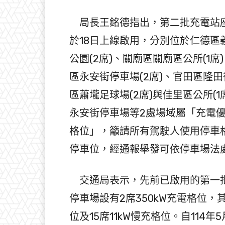
局長王銘德指出，第二批充電站座
於18日上線啟用，分別位於仁德區
公園(2席)、關廟區關廟區公所(1
區永安街停車場(2席)、官田區隆田
區蕭壠足球場(2席)與佳里區公所(
永安街停車場等2處場域屬「充電
格位」，籲請所有駕駛人使用停車
停車位，經通報舉發可依停車場法
交通局表示，先前已啟用的第一批
停車場設有2席350kW充電格位，其
位及15席11kW慢充格位。自114