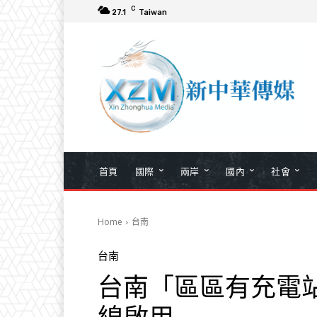
C
27.1
Taiwan
首頁
國際
兩岸
國內
社會
Home
台南
台南
台南「區區有充電站