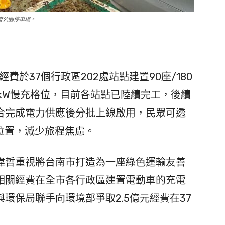
育公園停車場。
費於37個行政區202處站點建置90座/180
席11kW慢充格位，目前各站點已陸續完工，後續
合完成電力供應後分批上線啟用，民眾可透
位置，減少旅程焦慮。
哲重視將台南市打造為一座綠色運輸友善
相關經費在全市各行政區建置電動車的充電
環保局聯手向環境部爭取2.5億元經費在37