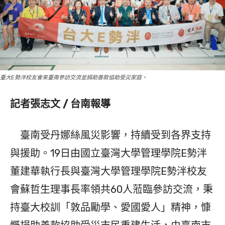
臺大E勢泮校友會來臺南參訪交流並捐助善款協助受災家庭。
記者張志文 / 台南報導
臺南受丹娜絲風災影響，持續受到各界支持
與援助。19日由國立臺灣大學管理學院E勢泮
董建華執行長與臺灣大學管理學院E勢泮校友
會蘇哲生理事長率領共60人蒞臨參訪交流，秉
持臺大校訓「敦品勵學、愛國愛人」精神，慷