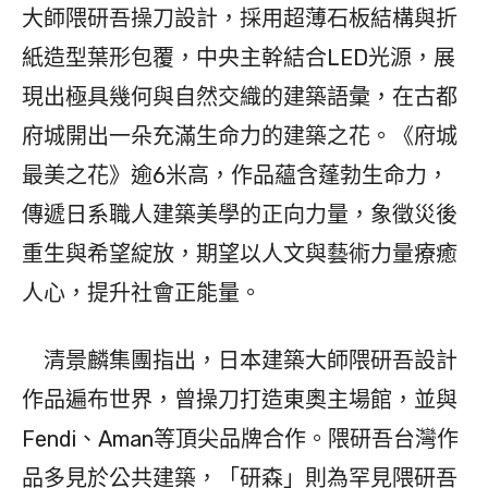
大師隈研吾操刀設計，採用超薄石板結構與折
紙造型葉形包覆，中央主幹結合LED光源，展
現出極具幾何與自然交織的建築語彙，在古都
府城開出一朵充滿生命力的建築之花。《府城
最美之花》逾6米高，作品蘊含蓬勃生命力，
傳遞日系職人建築美學的正向力量，象徵災後
重生與希望綻放，期望以人文與藝術力量療癒
人心，提升社會正能量。
清景麟集團指出，日本建築大師隈研吾設計
作品遍布世界，曾操刀打造東奧主場館，並與
Fendi、Aman等頂尖品牌合作。隈研吾台灣作
品多見於公共建築，「研森」則為罕見隈研吾