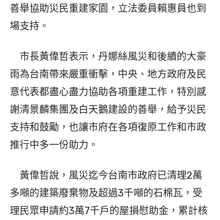
善舉協助災民重建家園，立法委員賴惠員也到
場支持。
市長黃偉哲表示，丹娜絲風災和後續的大豪
雨為台南帶來嚴重衝擊，中央、地方政府及民
意代表都盡心盡力協助各項重建工作，特別感
謝清景麟集團及白天鵝建設的善舉，給予災民
支持和鼓勵，也讓市府在各項復原工作和市政
推行中多一份助力。
黃偉哲說，風災迄今台南市政府已清理2萬
多噸的建築廢棄物及超過3千噸的石棉瓦，受
理民眾申請約3萬7千戶的屋損慰助金，累計核