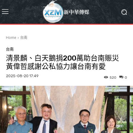
Home
台南
台南
清景麟、白天鵝捐200萬助台南賑災
黃偉哲感謝公私協力讓台南有愛
2025-08-20 17:49
520
0