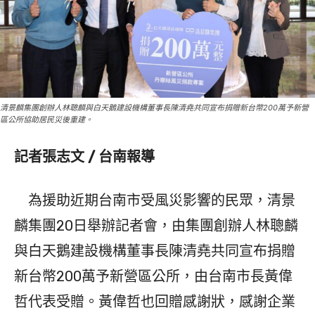
清景麟集團創辦人林聰麟與白天鵝建設機構董事長陳清堯共同宣布捐贈新台幣200萬予新營
區公所協助居民災後重建。
記者張志文 / 台南報導
為援助近期台南市受風災影響的民眾，清景
麟集團20日舉辦記者會，由集團創辦人林聰麟
與白天鵝建設機構董事長陳清堯共同宣布捐贈
新台幣200萬予新營區公所，由台南市長黃偉
哲代表受贈。黃偉哲也回贈感謝狀，感謝企業