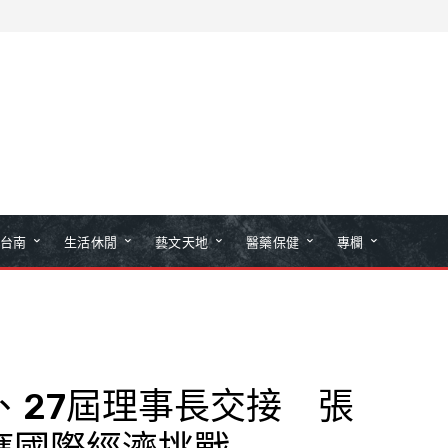
台南
生活休閒
藝文天地
醫藥保健
專欄
、27屆理事長交接 張