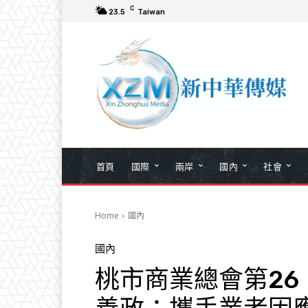
C
23.5
Taiwan
首頁
國際
兩岸
國內
社會
Home
國內
國內
桃市商業總會第26