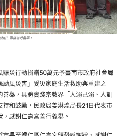
感謝仁壽宮善行義舉。
賑災行動捐贈50萬元予臺南市政府社會局
絲颱風災害」受災家庭生活救助與重建之
的善舉，具體實踐宗教界「人溺己溺、人飢
支持和鼓勵，民政局姜淋煌局長21日代表市
狀，感謝仁壽宮善行義舉。
哲市長至歸仁區仁壽宮頒發感謝狀，感謝仁