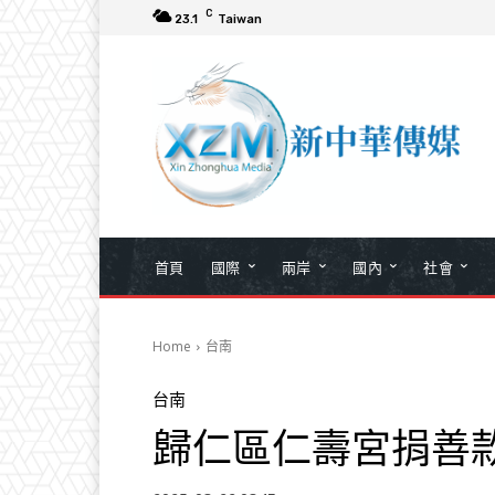
C
23.1
Taiwan
首頁
國際
兩岸
國內
社會
Home
台南
台南
歸仁區仁壽宮捐善