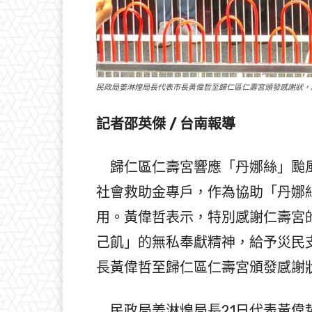
民政局姜淋煌局長代表市長黃偉哲至歸仁區仁壽宮頒發感謝狀，
記者邵英傑 / 台南報導
歸仁區仁壽宮響應「丹娜絲」颱風
社會救助金專戶，作為協助「丹娜
用。黃偉哲表示，特別感謝仁壽宮
己飢」的無私奉獻精神，給予災民
長黃偉哲至歸仁區仁壽宮頒發感謝
民政局姜淋煌局長21日代表黃偉