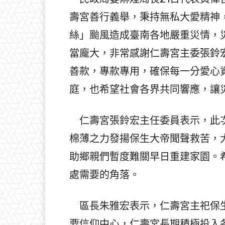
壽宮善行義舉，秉持無私大愛精神
絲」颱風造成臺南各地嚴重災情，
當龐大，非常感謝仁壽宮主委張鈴
善款，專款專用，確保每一分愛心
庭，也希望社會各界共同響應，讓
仁壽宮張鈴宏主任委員表示，此次
棉薄之力發揚保生大帝聞聲救苦，
助鄉親們暫度難關早日重建家園。
處需要的角落。
區長朱雅宏表示，仁壽宮主祀保生
要信仰中心，仁壽宮長期積極投入