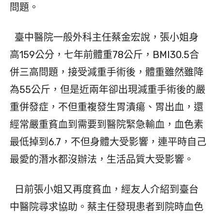
問題。
臺中醫院一般外科主任蔡金宏說，張小姐身
高159公分，七年前體重78公斤，BMI30.5合
併三高問題，接受減重手術後，體重雖然雖降
為55公斤，但是近兩年卻出現減重手術後的嚴
重併發症，不但重複發生胃潰瘍、胃出血，還
經常嚴重貧血到需要到醫院緊急輸血，血色素
最低掉到6.7，不但身體大受影響，連平時自己
最愛的潛水都沒辦法，生活品質大受影響。
日前張小姐又再度貧血，經友人介紹到臺台
中醫院尋求協助。蔡主任發現患者到院時血色