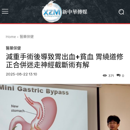
Home
醫藥保健
醫藥保健
減重手術後導致胃出血+貧血 胃繞道修
正合併迷走神經截斷術有解
2025-08-22 13:10
371
0