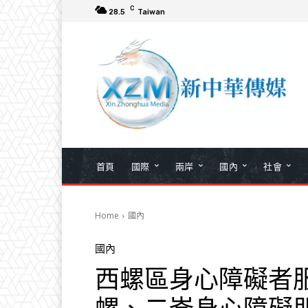
C
28.5
Taiwan
首頁
國際
兩岸
國內
社會
Home
國內
國內
西螺區身心障礙者