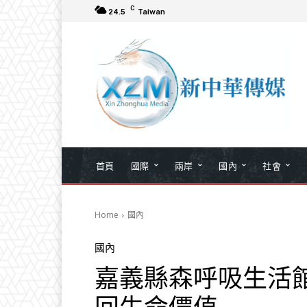
C
24.5
Taiwan
首頁
國際
兩岸
國內
社會
Home
國內
國內
嘉義縣森呼吸生活