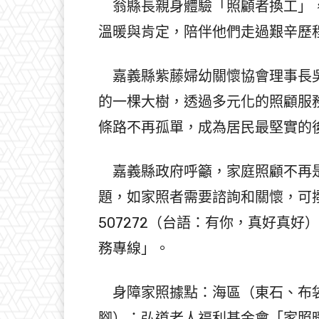
翁縣長親身體驗「照顧者換工」，
溫暖與肯定，陪伴他們走過艱辛歷
嘉義縣紫藤婦幼關懷協會理事長吳
的一棵大樹，透過多元化的照顧服
條路不再孤單，成為居民最堅實的
嘉義縣政府呼籲，家庭照顧不再是
題，如家照者需要諮詢和關懷，可撥
507272（台語：有你，真好真好
務專線」。
身障家照據點：海區（東石、布袋
腳）：弘道老人福利基金會「家照暖一