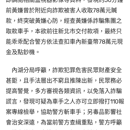
即調閱相關監視器影像等資料，發現約30分鐘
前黃嫌曾於附近向詐欺被害人收取78萬元贓
款，終突破黃嫌心防，經查黃嫌係詐騙集團之
取款車手，本欲前往新北市交付款項，最終只
能乖乖配合警方依法查扣車內新臺幣78萬元現
金及點鈔機。
內湖分局呼籲，詐欺犯罪危害民眾財產安全
甚鉅，且手法層出不窮且推陳出新，民眾務必
提高警覺，多方審視各類資訊，以免落入詐騙
謊言，發現可疑為車手之人亦可立即撥打110報
案專線檢舉，協助警方斬車手；另毒品影響社
會治安深遠，為當前警方查緝重點，警方呼籲