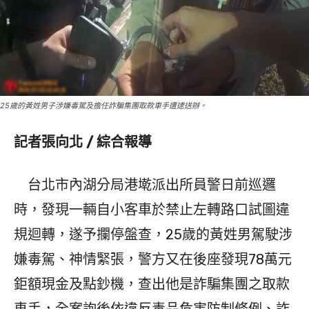
25歲的黃姓男子涉嫌毒駕及擔任詐騙集團取款車手遭逮送辦。
記者張向北 / 綜合報導
台北市內湖分局港墘派出所員警日前巡邏
時，發現一輛自小客車於禁止左轉路口試圖違
規迴轉，遂予攔停盤查，25歲的黃姓男駕駛涉
嫌毒駕、神情緊張，警方又在後座發現78萬元
鉅額現金及點鈔機，查出他是詐騙集團之取款