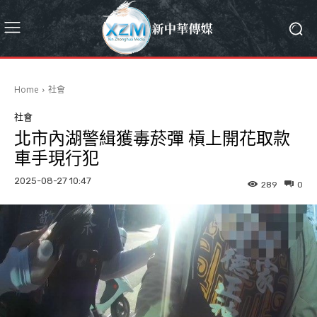
Home
社會
社會
北市內湖警緝獲毒菸彈 槓上開花取款
車手現行犯
2025-08-27 10:47
289
0