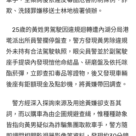
車手，全案詢後依違反毒品危害防制條例、詐
欺、洗錢罪嫌移送士林地檢署偵辦。
25歲的黃姓男駕駛因違規迴轉遭內湖分局港
墘派出所員警攔停盤查，警方發現黃男除違規
外未持有合法駕駛執照，眼尖員警並於副駕駛
座手提袋內發現愷他命結晶、研磨盤及依托咪
酯菸彈，立即查扣毒品等證物，後又發現車輛
後座有鉅額現金及點鈔機，將黃嫌帶回調查。
警方經深入探詢來源及用途黃嫌卻支吾其
詞，而以購車為由企圖規避查緝，惟種種跡象
皆指向黃男疑似為詐騙集團取款車手，警方隨