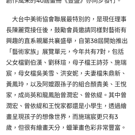
創作風采的40屆畫冊《豐盛》亦同步發行。
大台中美術協會聯展最特別的，是現任理事
長陳麗霓接任後，鼓勵會員邀請同樣對藝術有
興趣的直系親屬共襄盛舉，自第38屆開始推出
「藝術家族」展覽單元，今年共有7對，包括
父女檔劉伯漢、劉秝瑄，母子檔王詩芬、施瑞
宸，母女檔吳美雪、洪安妮，夫妻檔朱鼎新、
黃鳳玲，以及阿嬤跟孫子的組合顏貴美、王悅
家，成尚英和龍鳳胎曾潤宏、曾依緹。其中曾
潤宏、曾依緹和王悅家都還是小學生，透過繪
畫呈現孩子的想像世界，而施瑞宸更只有3
歲，但很有繪畫天分，蠟筆畫色彩非常豐富。