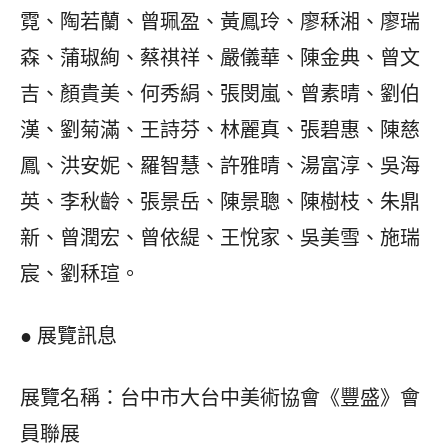
霓、陶若蘭、曾珮盈、黃鳳玲、廖秝湘、廖瑞
森、蒲琡絢、蔡祺祥、嚴儀華、陳金典、曾文
吉、顏貴美、何秀絹、張閔嵐、曾素晴、劉伯
漢、劉菊滿、王詩芬、林麗真、張碧惠、陳慈
鳳、洪安妮、羅智慧、許雅晴、湯富淳、吳海
英、李秋齡、張景岳、陳景聰、陳樹枝、朱鼎
新、曾潤宏、曾依緹、王悅家、吳美雪、施瑞
宸、劉秝瑄。
● 展覽訊息
展覽名稱：台中市大台中美術協會《豐盛》會
員聯展