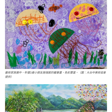
藝術家族展中，年僅3歲小朋友施瑞宸的蠟筆畫，色彩豐富。（圖：大台中美術協會
提供）