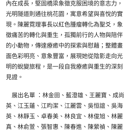
內在成長，堅固橋梁象徵克服困境的意志力，
光明隧道則通往桃花園，寓意希望與喜悅的實
現。陳麗霓理事長以紅色腫瘤轉化為聖爻，象
徵痛苦的轉化與重生，孤獨前行的人物與陪伴
的小動物，傳達療癒中的探索與慰藉；整體畫
面色彩明亮、意象豐富，展現她從陰影走向光
明的蛻變旅程，是一段自我療癒與重生的深刻
見證。
展出名單 ：林金田、藍澄雄、王麗寶、成尚
英、江玉蓮、江昀潔、江麗雲、吳恒誼、吳海
英、林靜玉、卓春美、林良宜、林俊旭、林麗
真、林俞萱、張智惠、陳春進、陳縈禎、陳麗