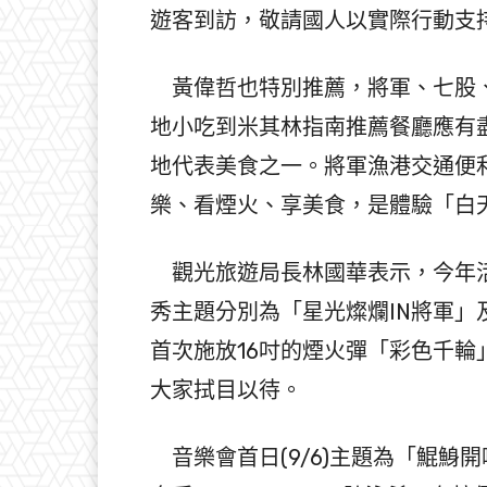
遊客到訪，敬請國人以實際行動支
黃偉哲也特別推薦，將軍、七股、
地小吃到米其林指南推薦餐廳應有
地代表美食之一。將軍漁港交通便
樂、看煙火、享美食，是體驗「白
觀光旅遊局長林國華表示，今年活
秀主題分別為「星光燦爛IN將軍」及
首次施放16吋的煙火彈「彩色千
大家拭目以待。
音樂會首日(9/6)主題為「鯤鯓開吼