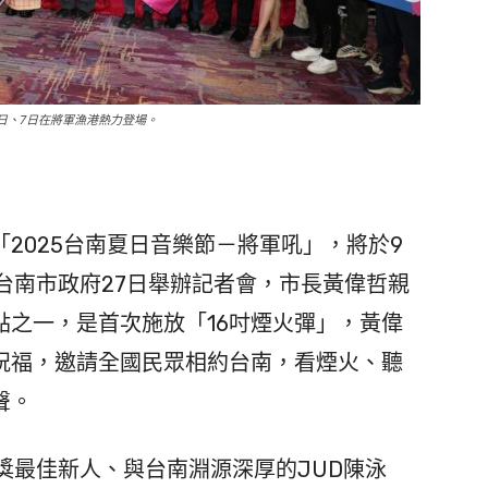
6日、7日在將軍漁港熱力登場。
2025台南夏日音樂節－將軍吼」，將於9
台南市政府27日舉辦記者會，市長黃偉哲親
點之一，是首次施放「16吋煙火彈」，黃偉
祝福，邀請全國民眾相約台南，看煙火、聽
聲。
獎最佳新人、與台南淵源深厚的JUD陳泳