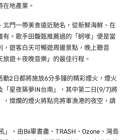
持在地產業。
北門一帶美食遠近馳名，從新鮮海鮮、在
盡有。歌手田馥甄推薦過的「蚵嗲」便是當
利，遊客白天可暢遊周邊景點，晚上聽音
天旅遊＋夜晚音樂」的最佳行程。
動2日都將施放6分多鐘的精彩煙火，煙火
「星夜築夢IN台南」，其中第二日(9/7)將
輪」，燦爛的煙火將點亮將軍漁港的夜空，請
」，由Bii畢書盡、TRASH、Ozone、灣島