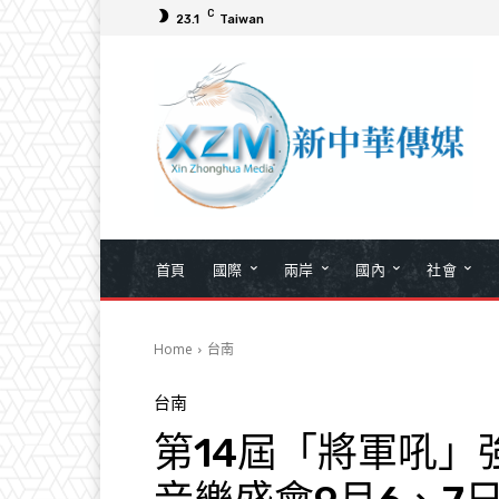
C
23.1
Taiwan
首頁
國際
兩岸
國內
社會
Home
台南
台南
第14屆「將軍吼」