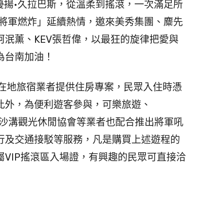
拉優揚•久拉巴斯，從溫柔到搖滾，一次滿足所
以「將軍燃炸」延續熱情，邀來美秀集團、麋先
、柯泯薰、KEV張哲偉，以最狂的旋律把愛與
為台南加油！
在地旅宿業者提供住房專案，民眾入住時憑
此外，為便利遊客參與，可樂旅遊、
nt、馬沙溝觀光休閒協會等業者也配合推出將軍吼
行及交通接駁等服務，凡是購買上述遊程的
VIP搖滾區入場證，有興趣的民眾可直接洽