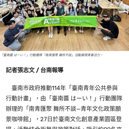
「臺南醬 はーい！」行動團隊「南青匯聚 舞所不談」活動展現青春活力。
記者張志文 / 台南報導
臺南市政府推動114年「臺南青年公共參與
行動計畫」，由「臺南醬 はーい！」行動團隊
辦理的「南青匯聚 舞所不談—青年文化政策願
景咖啡館」，27日於臺南文化創意產業園區登