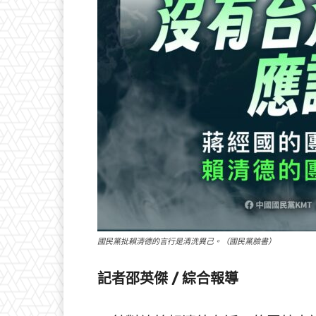
國民黨批賴清德的言行是清洗異己。（國民黨臉書）
記者邵英傑 / 綜合報導