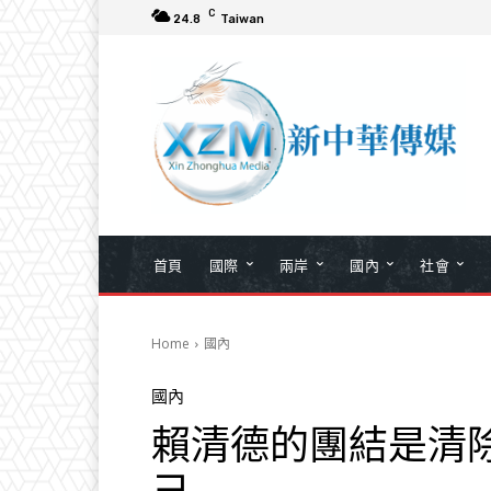
C
24.8
Taiwan
首頁
國際
兩岸
國內
社會
Home
國內
國內
賴清德的團結是清