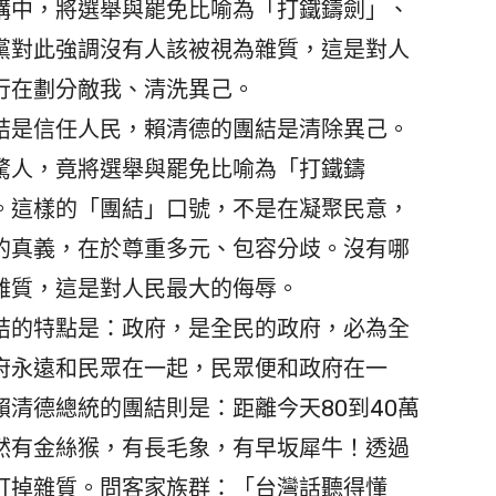
中，將選舉與罷免比喻為「打鐵鑄劍」、
黨對此強調沒有人該被視為雜質，這是對人
行在劃分敵我、清洗異己。
是信任人民，賴清德的團結是清除異己。
驚人，竟將選舉與罷免比喻為「打鐵鑄
。這樣的「團結」口號，不是在凝聚民意，
的真義，在於尊重多元、包容分歧。沒有哪
雜質，這是對人民最大的侮辱。
的特點是：政府，是全民的政府，必為全
府永遠和民眾在一起，民眾便和政府在一
清德總統的團結則是：距離今天80到40萬
然有金絲猴，有長毛象，有早坂犀牛！透過
打掉雜質。問客家族群：「台灣話聽得懂