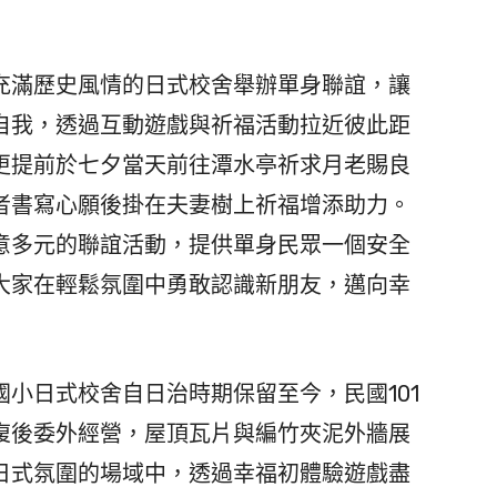
滿歷史風情的日式校舍舉辦單身聯誼，讓
自我，透過互動遊戲與祈福活動拉近彼此距
更提前於七夕當天前往潭水亭祈求月老賜良
者書寫心願後掛在夫妻樹上祈福增添助力。
意多元的聯誼活動，提供單身民眾一個安全
大家在輕鬆氛圍中勇敢認識新朋友，邁向幸
小日式校舍自日治時期保留至今，民國101
復後委外經營，屋頂瓦片與編竹夾泥外牆展
日式氛圍的場域中，透過幸福初體驗遊戲盡