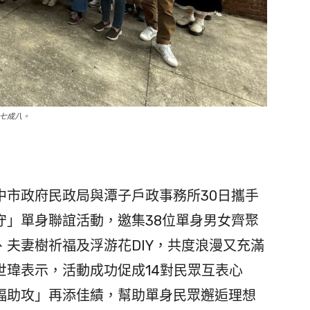
達七成八。
市政府民政局與潭子戶政事務所30日攜手
守」單身聯誼活動，邀集38位單身男女齊聚
夫妻樹祈福及浮游花DIY，共度浪漫又充滿
世瑋表示，活動成功促成14對民眾互表心
福助攻」再添佳績，幫助單身民眾邂逅理想