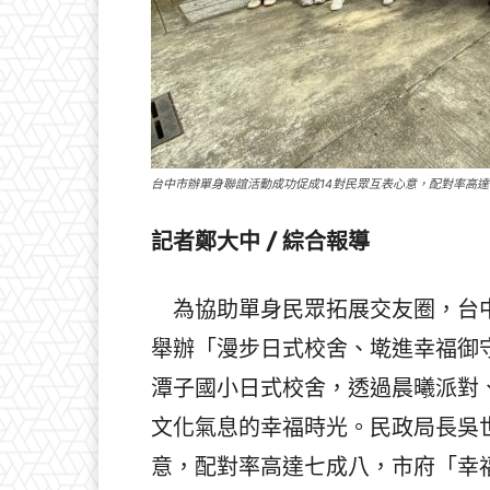
台中市辦單身聯誼活動成功促成14對民眾互表心意，配對率高
記者鄭大中 / 綜合報導
為協助單身民眾拓展交友圈，台中
舉辦「漫步日式校舍、墘進幸福御
潭子國小日式校舍，透過晨曦派對、
文化氣息的幸福時光。民政局長吳
意，配對率高達七成八，市府「幸