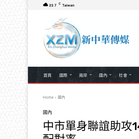
C
22.7
Taiwan
首頁
國際
兩岸
國內
社會
Home
國內
國內
中市單身聯誼助攻1