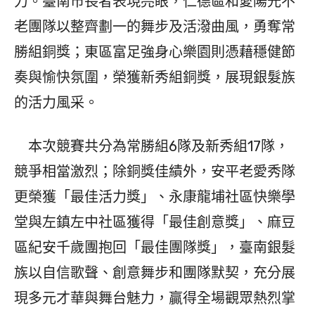
力。臺南市長者表現亮眼，仁德區和愛陽光不
老團隊以整齊劃一的舞步及活潑曲風，勇奪常
勝組銅獎；東區富足強身心樂園則憑藉穩健節
奏與愉快氛圍，榮獲新秀組銅獎，展現銀髮族
的活力風采。
本次競賽共分為常勝組6隊及新秀組17隊，
競爭相當激烈；除銅獎佳績外，安平老愛秀隊
更榮獲「最佳活力獎」、永康龍埔社區快樂學
堂與左鎮左中社區獲得「最佳創意獎」、麻豆
區紀安千歲團抱回「最佳團隊獎」，臺南銀髮
族以自信歌聲、創意舞步和團隊默契，充分展
現多元才華與舞台魅力，贏得全場觀眾熱烈掌