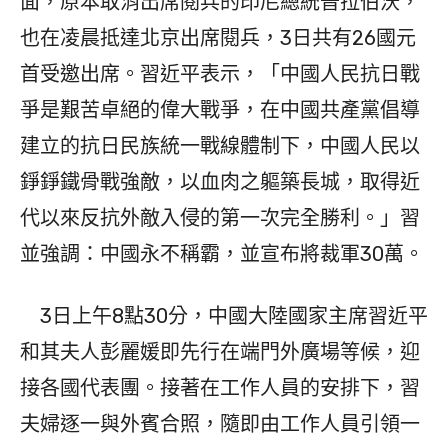
面，原本取消出席閱兵的印尼總統普拉伯沃，
也在凌晨抵達北京出席閱兵，3日共有26國元
首受邀出席。習近平表示，「中國人民抗日戰
爭是艱苦卓絕的偉大戰爭，在中國共產黨倡導
建立的抗日民族統一戰線體制下，中國人民以
錚錚鐵骨戰強敵，以血肉之軀築長城，取得近
代以來反抗外敵入侵的第一次完全勝利。」習
並強調：中國永不稱霸，並宣布將裁軍30萬。
3日上午8點30分，中國大陸國家主席習近平
和其夫人彭麗媛即先行在端門外廣場等候，迎
接各國代表團。接著在工作人員的安排下，習
夫婦逐一與外賓合照，隨即由工作人員引領一