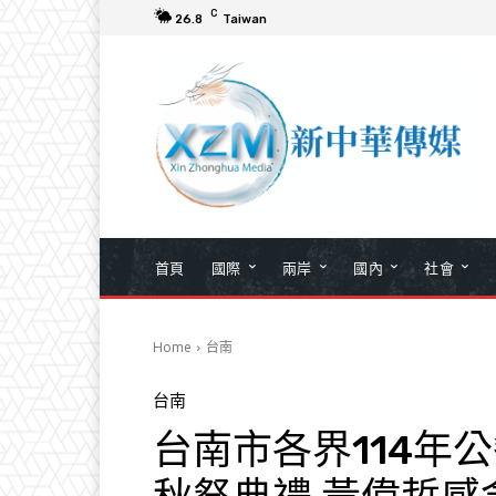
C
26.8
Taiwan
首頁
國際
兩岸
國內
社會
Home
台南
台南
台南市各界114年