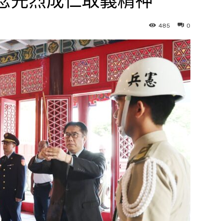
念先烈成仁取義精神
485
0