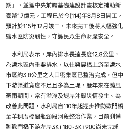
期」，並獲中央前瞻基礎建設計畫核定補助新
臺幣1.7億元，工程已於今(114)年8月8日開工，
預計於115年12月竣工，未來完工後將大幅強化
鹽水區防災韌性，守護民眾生命財產安全。
水利局表示，岸內排水長達長度12.8公里，
為鹽水區內重要排水，以往興農橋上游至鹽水
市區約3.8公里之人口密集區已整治完成，但中
下游渠道寬度不足且多為土堤，歷年來在颱風
豪雨期間，常有溢淹及堤岸沖毀災情發生。為
改善此問題，水利局自110年起逐步推動歡門橋
至羊稠厝橋間瓶頸段河段整治作業，目前剩僅
剩歡門橋下游左岸3K+180~3K+900尚未完成