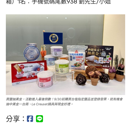
箱）1名：手機號碼尾數938 劉先生/小姐
買鹽抽黃金，活動進入最後倒數！9/30前購買台塩指定鹽品並登錄發票，就有機會
抽中黃金一台兩、Le Creuset鍋具與現金好禮。
分享：