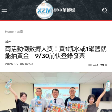
Home
台南
台南
兩活動倒數搏大獎！買1瓶水或1罐鹽就
能抽黃金 9/30前快登錄發票
2025-09-05 16:30
641
0