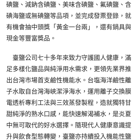
碘鹽、減鈉含碘鹽、美味含碘鹽、氟碘鹽、含
碘海鹽或無碘鹽等品項，並完成發票登錄，就
有機會抽中頭獎「黃金一台兩」，還有鍋具與
現金等豐富獎品。
臺鹽公司七十多年來致力守護國人健康，滿
足多樣化鹽品與純淨用水需求，更領先業界推
出台灣市場首支鹼性機能水。台塩海洋鹼性離
子水取自台灣海峽潔淨海水，運用離子交換膜
電透析專利工法與三效蒸發製程，造就獨特甘
甜純淨的熟水口感，能快速解渴補水，是炎夏
中無可取代的好水選擇。隨現代人健康意識提
升與飲食型態轉變，臺鹽亦持續投入機能性鹽