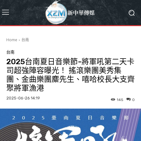
Home
台南
台南
2025台南夏日音樂節-將軍吼第二天卡
司超強陣容曝光！ 搖滾樂團美秀集
團、金曲樂團麋先生、嘻哈校長大支齊
聚將軍漁港
2025-06-26 14:19
145
0