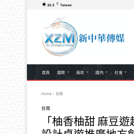
C
25.3
Taiwan
首頁
國際
兩岸
國內
社會
Home
台南
台南
「柚香柚甜 麻豆遊