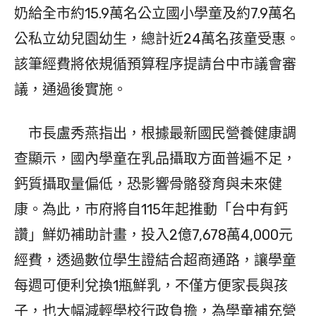
奶給全市約15.9萬名公立國小學童及約7.9萬名
公私立幼兒園幼生，總計近24萬名孩童受惠。
該筆經費將依規循預算程序提請台中市議會審
議，通過後實施。
市長盧秀燕指出，根據最新國民營養健康調
查顯示，國內學童在乳品攝取方面普遍不足，
鈣質攝取量偏低，恐影響骨骼發育與未來健
康。為此，市府將自115年起推動「台中有鈣
讚」鮮奶補助計畫，投入2億7,678萬4,000元
經費，透過數位學生證結合超商通路，讓學童
每週可便利兌換1瓶鮮乳，不僅方便家長與孩
子，也大幅減輕學校行政負擔，為學童補充營