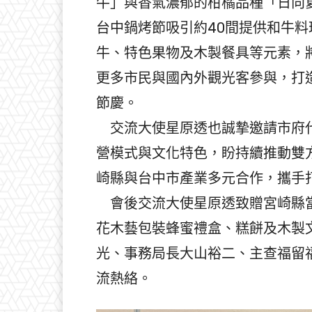
牛」與香氣濃郁的柑橘品種「日向
台中鍋烤節吸引約40間提供和牛
牛、特色果物及木製餐具等元素，
更多市民與國內外觀光客參與，打
節慶。
交流大使星原透也誠摯邀請市府代
營模式與文化特色，盼持續推動雙
崎縣與台中市產業多元合作，攜手
會後交流大使星原透致贈宮崎縣當
花木藝包裝蜂蜜禮盒、糕餅及木製
光、事務局長大山裕二、主查福留
流熱絡。