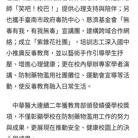
師「笑吧！校巴！」提供心理支持與陪伴；另
也攜手臺南市政府毒防中心、慈濟基金會「無
毒有我・有我無毒」宣講團，建構跨域合作網
絡；成立「紫錐花社團」，培訓志工深入國中
小推廣反毒教育，並以藝術手作引導學生抒
壓、增進心理健康；更在校內舉辦專家學者演
講、防制藥物濫用社團攤位、運動會宣導等活
動，使反毒教育融入日常生活。
中華醫大連續二年獲教育部頒發績優學校獎
項，不僅彰顯學校在防制藥物濫用工作的努力
與成果，更展現在推動安全、健康校園上的決