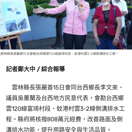
雲林縣長張麗善15日會勘台西鄉雲120線富琦村段、蚊港村雲3-2線側溝排水工程。
記者鄭大中 / 綜合報導
雲林縣長張麗善15日會同台西鄉長李文來、
議員吳蕙蘭及台西地方民意代表，會勘台西鄉
雲120線富琦村段、蚊港村雲3-2線側溝排水工
程。縣府將核撥808萬元經費，改善路面及側
溝排水功能，提升用路安全與生活品質。