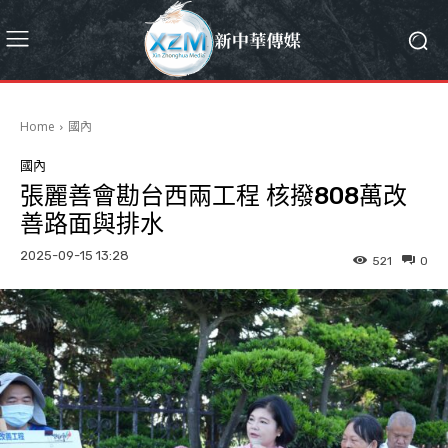
Home
國內
國內
張麗善會勘台西兩工程 核撥808萬改
善路面與排水
2025-09-15 13:28
521
0