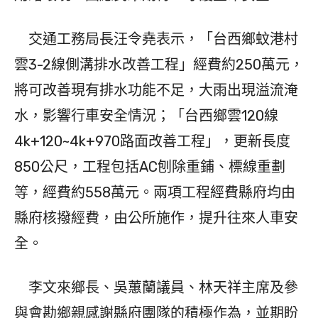
交通工務局長汪令堯表示，「台西鄉蚊港村
雲3-2線側溝排水改善工程」經費約250萬元，
將可改善現有排水功能不足，大雨出現溢流淹
水，影響行車安全情況；「台西鄉雲120線
4k+120~4k+970路面改善工程」，更新長度
850公尺，工程包括AC刨除重鋪、標線重劃
等，經費約558萬元。兩項工程經費縣府均由
縣府核撥經費，由公所施作，提升往來人車安
全。
李文來鄉長、吳蕙蘭議員、林天祥主席及參
與會勘鄉親感謝縣府團隊的積極作為，並期盼