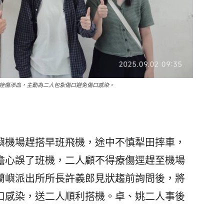
挫傷滲血，主動為二人包紮傷口避免傷口感染。
機場趕搭早班飛機，途中不慎犁田摔車，
擔心誤了班機，二人顧不得療傷逕趕至機場
蘭嶼派出所所長許義郎見狀趨前詢問後，將
口感染，送二人順利搭機。卓、姚二人事後