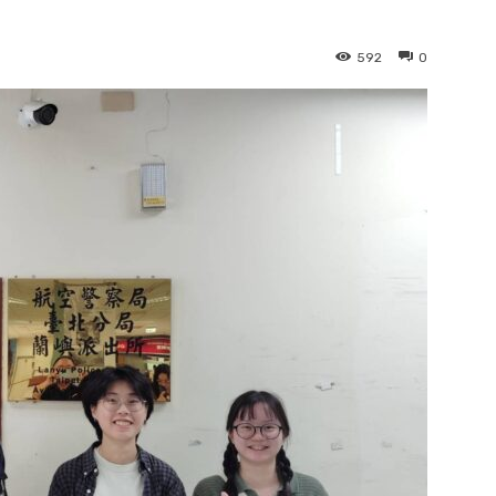
592
0