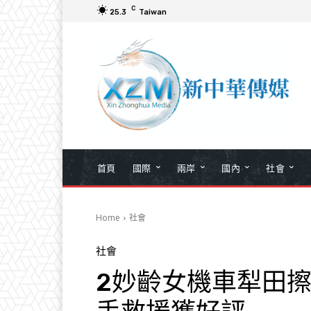
C
25.3
Taiwan
首頁
國際
兩岸
國內
社會
Home
社會
社會
2妙齡女機車犁田擦