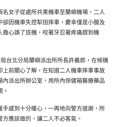
姚兩名女子從處所共乘機車至蘭嶼機場，二人
中卻因機車失控犁田摔車，慶幸僅是小腿及
人擔心誤了班機，咬著牙忍著疼痛趕到機
局台北分局蘭嶼派出所所長許義郎，在候機
即上前關心了解，在知道二人機車摔車事故
場內派出所辦公室，用所內保健箱醫療藥品
開。
手感到十分暖心，一再地向警方道謝，所
警方應該做的，讓二人不必客氣。