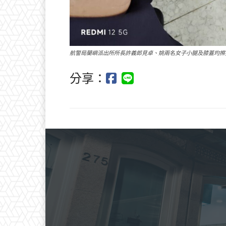
航警局蘭嶼派出所所長許義郎見卓、姚兩名女子小腿及膝蓋均擦
分享：