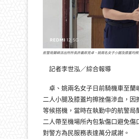
航警局蘭嶼派出所所長許義郎見卓、姚兩名女子小腿及膝蓋均擦
記者李世泓／綜合報導
卓、姚兩名女子日前騎機車至蘭嶼
二人小腿及膝蓋均擦挫傷滲血，因
等候搭機，當時在執勤中的航警局
二人帶至機場所內包紮傷口避免傷
對警方為民服務表達萬分感謝。