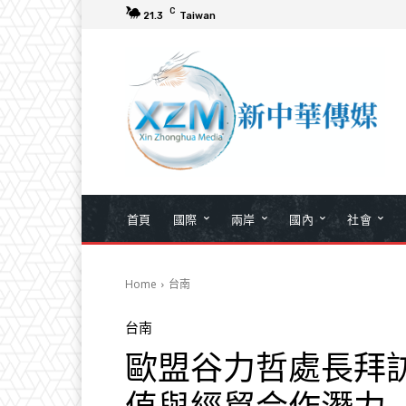
C
21.3
Taiwan
首頁
國際
兩岸
國內
社會
Home
台南
台南
歐盟谷力哲處長拜