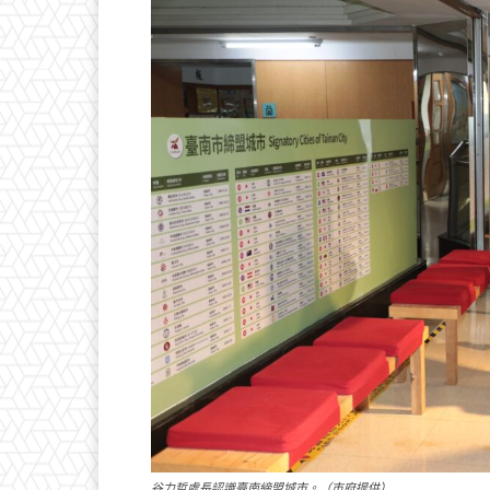
谷力哲處長認識臺南締盟城市。（市府提供）