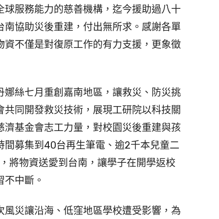
全球服務能力的慈善機構，迄今援助過八十
台南協助災後重建，付出無所求。感謝各單
物資不僅是對復原工作的有力支援，更象徵
娜絲七月重創嘉南地區，讓救災、防災挑
會共同開發救災技術，展現工研院以科技關
慈濟基金會志工力量，對校園災後重建與孩
間募集到40台再生筆電、逾2千本兒童二
件，將物資送愛到台南，讓學子在開學返校
習不中斷。
風災讓沿海、低窪地區學校遭受影響，為