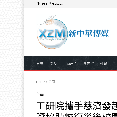
C
23.9
Taiwan
首頁
國際
兩岸
國內
社會
Home
台南
台南
工研院攜手慈濟發