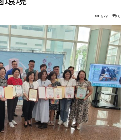
園環境
579
0