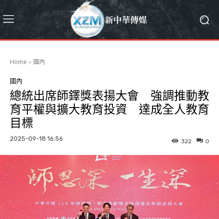
Home
國內
國內
總統出席師鐸獎表揚大會 強調推動教
育平權與擴大教育投資 達成全人教育
目標
2025-09-18 16:56
322
0