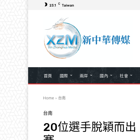
C
23.1
Taiwan
首頁
國際
兩岸
國內
社會
Home
台南
台南
20位選手脫穎而