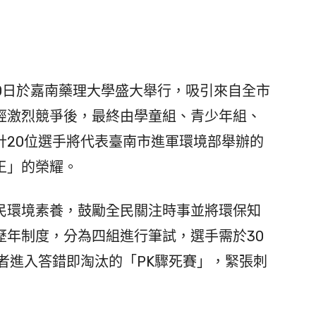
0日於嘉南藥理大學盛大舉行，吸引來自全市
經激烈競爭後，最終由學童組、青少年組、
計20位選手將代表臺南市進軍環境部舉辦的
王」的榮耀。
民環境素養，鼓勵全民關注時事並將環保知
歷年制度，分為四組進行筆試，選手需於30
者進入答錯即淘汰的「PK驟死賽」，緊張刺