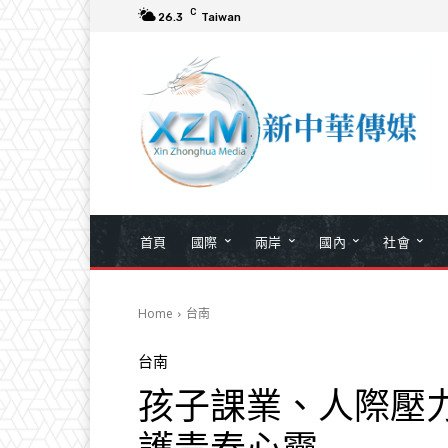
C
26.3
Taiwan
首頁
國際
兩岸
國內
社會
Home
台南
台南
孩子課業、人際壓