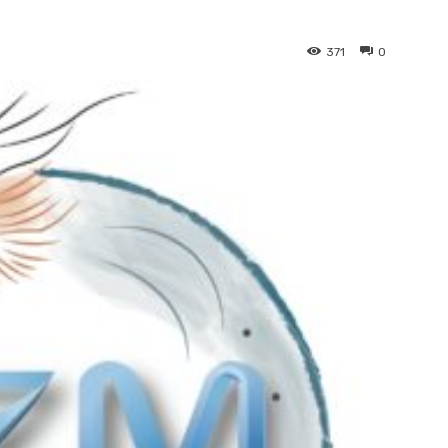
371
0