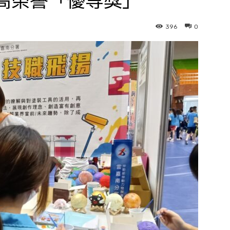
高榮譽「優等獎」
396
0