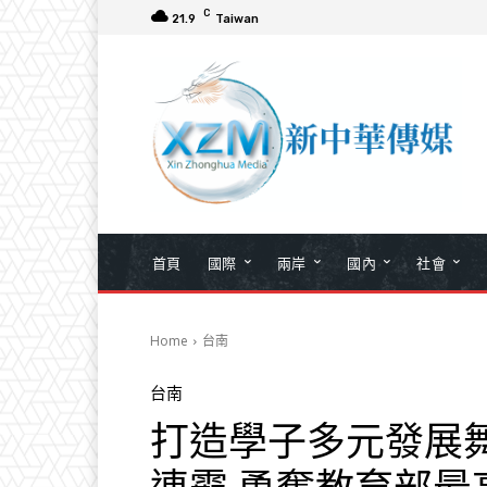
C
21.9
Taiwan
首頁
國際
兩岸
國內
社會
Home
台南
台南
打造學子多元發展