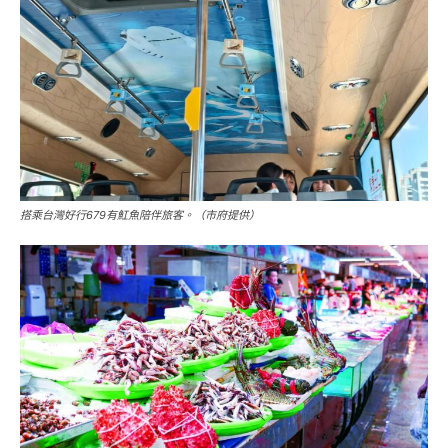
搭乘台灣好行679有魟魚陪伴旅客。（市府提供）