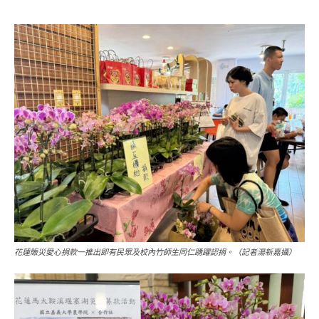
花蓮賑災愛心捐款一推出即有民眾及校內竹師生同仁踴躍認捐。（記者湯新嘉攝）