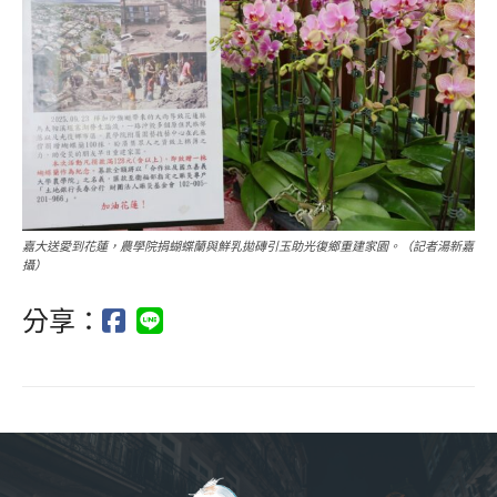
嘉大送愛到花蓮，農學院捐蝴蝶蘭與鮮乳拋磚引玉助光復鄉重建家園。（記者湯新嘉
攝）
分享：