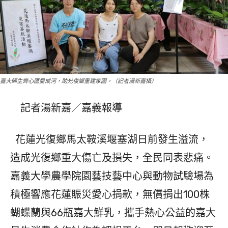
嘉大師生齊心匯愛成河，助光復鄉重建家園。（記者湯新嘉攝）
記者湯新嘉／嘉義報導
花蓮光復鄉馬太鞍溪堰塞湖日前發生溢流，
造成光復鄉重大傷亡及損失，全民同表悲痛。
嘉義大學農學院園藝技藝中心與動物試驗場為
積極響應花蓮賑災愛心捐款，無償捐出100株
蝴蝶蘭與66瓶嘉大鮮乳，攜手熱心公益的嘉大