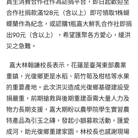
員生消費合作社作為認捐平台，即日起歡迎至
合作社捐款滿128元（含以上）即可領取1株蝴
蝶蘭作為紀念，或認購1瓶嘉大鮮乳合作社即捐
出90元（含以上），希望匯聚各方愛心，緩洪
災之急難。
嘉大林翰謙校長表示，花蓮是臺灣東部農業
重鎮，光復鄉更是水稻、箭竹筍及柑桔等水果
的重要產地。此次洪災造成光復鄉基礎建設受
損嚴重，前期搶救與後期重建亟需大量人力及
物力長期支援，嘉大期盼以農學院學生實習農
特產品為引玉之磚，發起小額募款活動，匯愛
成河，助光復鄉重建家園。林校長也感謝現場