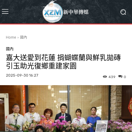
Home
國內
國內
嘉大送愛到花蓮 捐蝴蝶蘭與鮮乳拋磚
引玉助光復鄉重建家園
2025-09-30 16:27
439
0