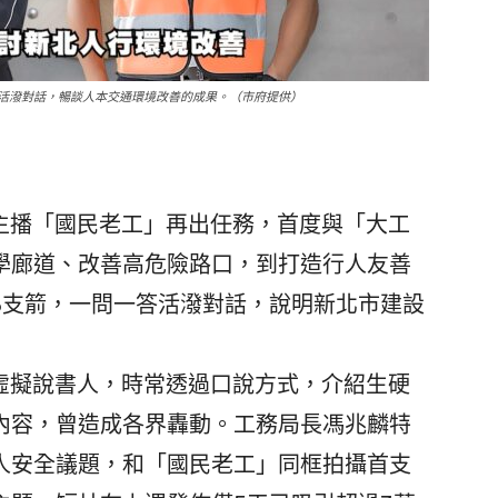
答活潑對話，暢談人本交通環境改善的成果。（市府提供）
主播「國民老工」再出任務，首度與「大工
學廊道、改善高危險路口，到打造行人友善
3支箭，一問一答活潑對話，說明新北市建設
虛擬說書人，時常透過口說方式，介紹生硬
內容，曾造成各界轟動。工務局長馮兆麟特
人安全議題，和「國民老工」同框拍攝首支