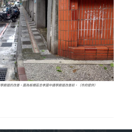
通學廊道的改善。圖為板橋區忠孝國中通學廊道改善前。（市府提供）