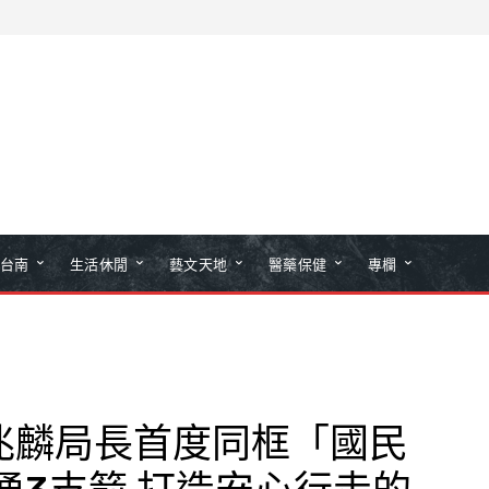
台南
生活休閒
藝文天地
醫藥保健
專欄
兆麟局長首度同框「國民