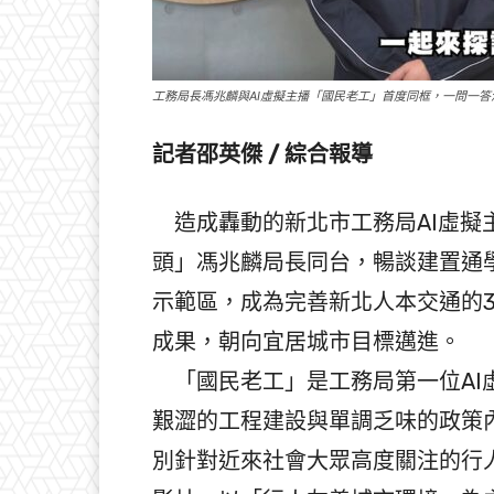
工務局長馮兆麟與AI虛擬主播「國民老工」首度同框，一問一
記者邵英傑 / 綜合報導
造成轟動的新北市工務局AI虛擬
頭」馮兆麟局長同台，暢談建置通
示範區，成為完善新北人本交通的
成果，朝向宜居城市目標邁進。
「國民老工」是工務局第一位AI
艱澀的工程建設與單調乏味的政策
別針對近來社會大眾高度關注的行