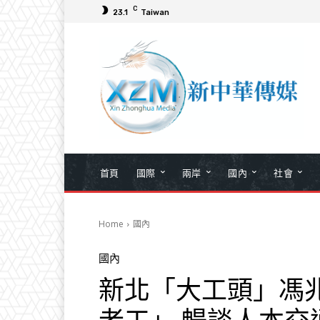
C
23.1
Taiwan
首頁
國際
兩岸
國內
社會
Home
國內
國內
新北「大工頭」馮