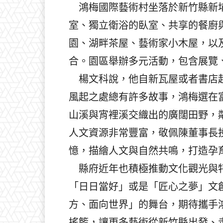
鴻梅國際藝術村坐落於新竹縣新埔
室、獨立衛浴的臥室、共享的餐廚
園、湖畔茶屋、藝術家小木屋，以
合。園區舉辦多元活動，包含展覽
楊文科說，他自新瓦屋或者書店起
風起之處總有許多故事，鴻梅選在
山溪與宵裡溪交織出的廣闊田野，
人文資源非常豐富，敬佩陳董事長
憶，描繪人文與自然共鳴，打造孕
縣府近年也積極推動文化觀光與特
「日日當好」或是「匠心之夢」文
方、面向世界」的舞台，期待攜手
搖籃，讓更多藝術從新竹縣出發、