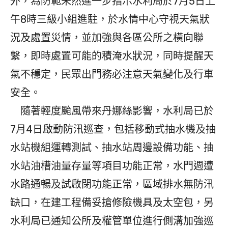
外，為防範未然進一步指示水利局於7月5日上
午8時三級小組進駐，於水情中心守視天氣狀
況及處置災情，並加強與各區公所之橫向聯
繫，即時處置可能的積淹水狀況，同時提醒天
氣不穩定，民眾出門務必注意天氣變化及行車
安全。
隨著輕度颱風帶來丹娜絲影響，水利局已於
7月4日啟動防汛巡查，包括移動式抽水機及抽
水站機組運轉測試、抽水站周邊設備功能、抽
水站油槽油量存量等項目功能正常，水門週遭
水路通暢及試啟閉功能正常，區域排水無防汛
缺口，在建工程備妥搶修險機具及太空包，另
水利局已通知公所及權管單位進行側溝加強巡