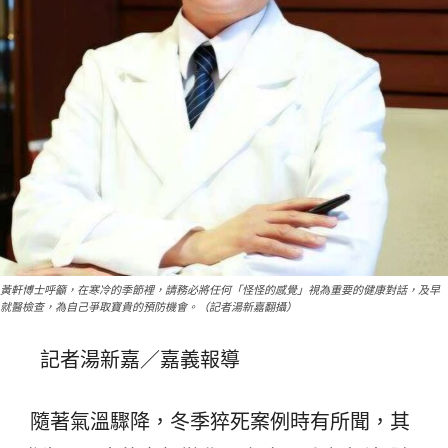
黃軒博士呼籲，在寒冷的季節裡，請務必將任何「怪怪的感覺」視為重要的健康對話，及早
就醫檢查，為自己爭取寶貴的預防機會。（記者湯新嘉翻攝）
記者湯新嘉／嘉義報導
隨著氣溫驟降，冬季猝死案例時有所聞，其