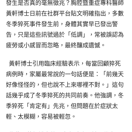
發生是否真的毫無徵兆？胸腔暨重症專科醫師
黃軒博士日前在社群平台貼文明確指出，多數
冬季猝死事件發生前，身體其實早已發出警
告，只是這些訊號過於「低調」，常被誤認為
疲勞或小感冒而忽略，最終釀成遺憾。
黃軒博士引用臨床經驗表示，每當回顧猝死
病例時，家屬最常說的一句話便是：「前幾天
好像怪怪的，但也說不上來哪裡不對。」這句
話幾乎成了冬季猝死的共同前奏。他強調，冬
季猝死「肯定有」先兆，但問題在於症狀太
輕、太模糊，容易被輕忽。