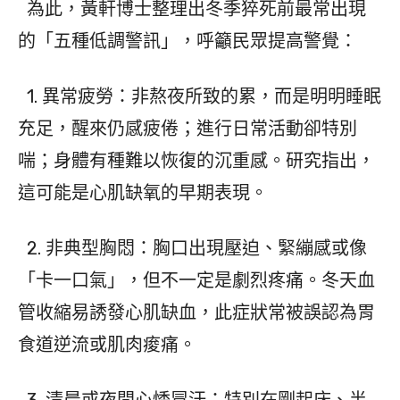
為此，黃軒博士整理出冬季猝死前最常出現
的「五種低調警訊」，呼籲民眾提高警覺：
1. 異常疲勞：非熬夜所致的累，而是明明睡眠
充足，醒來仍感疲倦；進行日常活動卻特別
喘；身體有種難以恢復的沉重感。研究指出，
這可能是心肌缺氧的早期表現。
2. 非典型胸悶：胸口出現壓迫、緊繃感或像
「卡一口氣」，但不一定是劇烈疼痛。冬天血
管收縮易誘發心肌缺血，此症狀常被誤認為胃
食道逆流或肌肉痠痛。
3. 清晨或夜間心悸冒汗：特別在剛起床、半