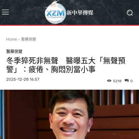
Home
醫藥保健
醫藥保健
冬季猝死非無聲 醫曝五大「無聲預
警」：疲倦、胸悶別當小事
2025-12-28 16:57
5218
0